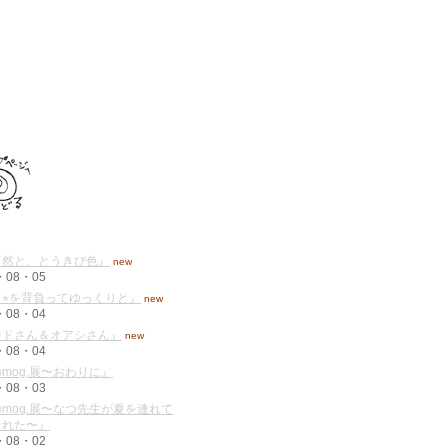
自然と、とうきび色』
new
・08・05
⭐︎を背負ってゆっくりと』
new
・08・04
ンドさん＆オアシさん』
new
・08・04
mog.展〜おわりに』
・08・03
mog.展〜なつ先生が夏を連れて
くれた〜』
・08・02