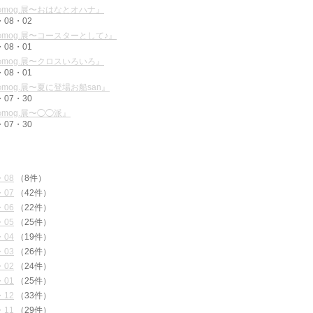
mog.展〜おはなとオハナ』
・08・02
mog.展〜コースターとして♪』
・08・01
mog.展〜クロスいろいろ』
・08・01
mog.展〜夏に登場お船san』
・07・30
mog.展〜◯◯派』
・07・30
・08
（8件）
・07
（42件）
・06
（22件）
・05
（25件）
・04
（19件）
・03
（26件）
・02
（24件）
・01
（25件）
・12
（33件）
・11
（29件）