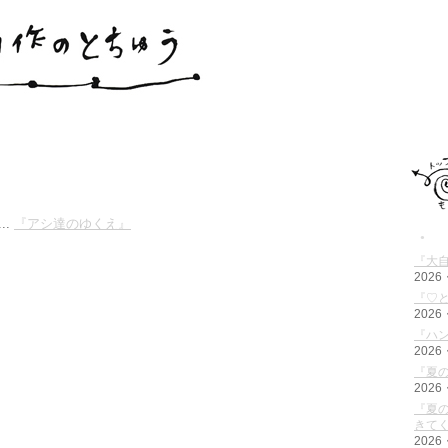
...
『アシ達のゆくえ』
●
『大
2026
『♡と
2026
『ハ
2026
『夏の
2026
『夏の
きて
2026