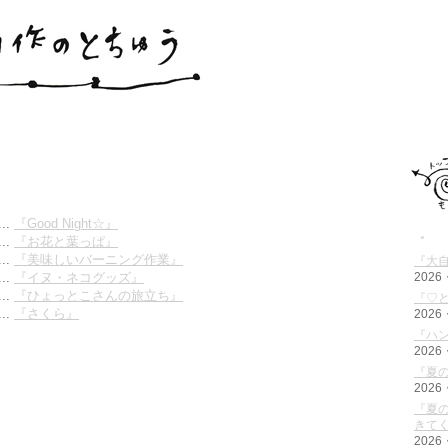
...
『Good Night☆』
●
...
『お花と葉っぱ』
...
『美味しいバーニング作業』
『大
...
『イヌ・ネコグッズ』
2026
...
『ひょっとこさんの旅立ち』
『♡と
...
『さくら』
2026
『ハ
2026
『夏の
2026
『夏の
きて
2026