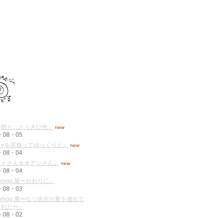
自然と、とうきび色』
new
・08・05
⭐︎を背負ってゆっくりと』
new
・08・04
ンドさん＆オアシさん』
new
・08・04
mog.展〜おわりに』
・08・03
mog.展〜なつ先生が夏を連れて
くれた〜』
・08・02