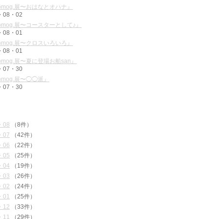
mog.展〜おはなとオハナ』
・08・02
mog.展〜コースターとして♪』
・08・01
mog.展〜クロスいろいろ』
・08・01
mog.展〜夏に登場お船san』
・07・30
mog.展〜◯◯派』
・07・30
・08
（8件）
・07
（42件）
・06
（22件）
・05
（25件）
・04
（19件）
・03
（26件）
・02
（24件）
・01
（25件）
・12
（33件）
・11
（29件）